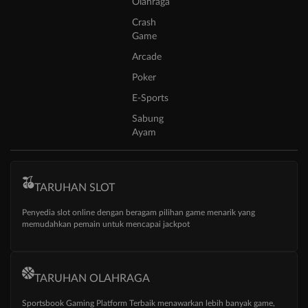
Olahraga
Crash
Game
Arcade
Poker
E-Sports
Sabung
Ayam
TARUHAN SLOT
Penyedia slot online dengan beragam pilihan game menarik yang
memudahkan pemain untuk mencapai jackpot
TARUHAN OLAHRAGA
Sportsbook Gaming Platform Terbaik menawarkan lebih banyak game,