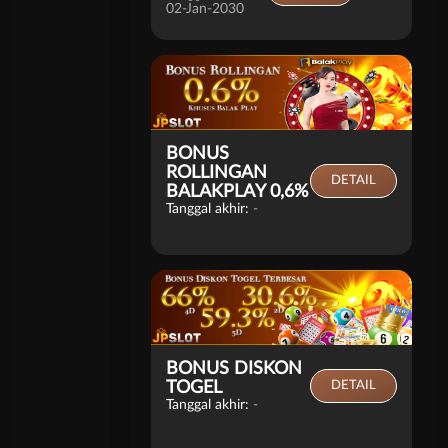
02-Jan-2030
BONUS
ROLLINGAN
DETAIL
BALAKPLAY 0,6%
Tanggal akhir:
-
BONUS DISKON
TOGEL
DETAIL
Tanggal akhir:
-