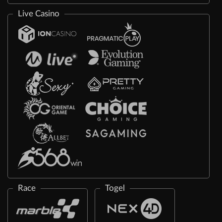
Live Casino
Race
Togel