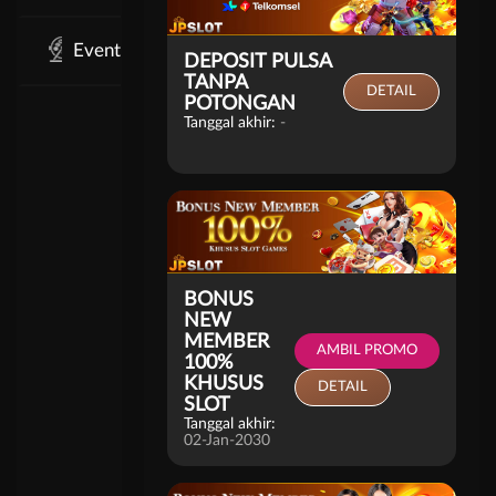
Event
DEPOSIT PULSA
TANPA
DETAIL
POTONGAN
Tanggal akhir:
-
BONUS
NEW
MEMBER
AMBIL PROMO
100%
KHUSUS
DETAIL
SLOT
Tanggal akhir:
02-Jan-2030