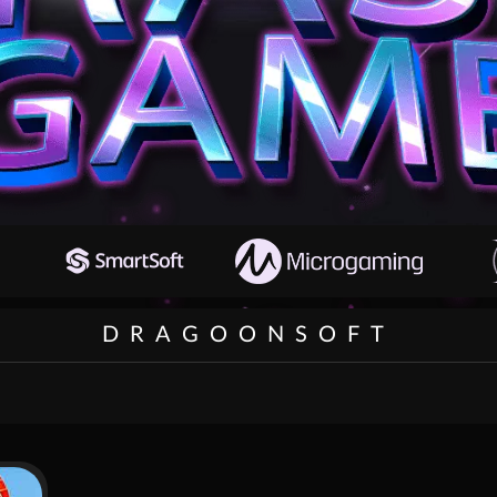
DRAGOONSOFT