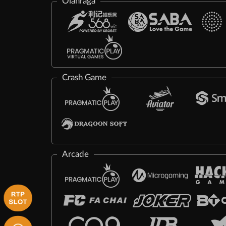
Olahraga
Crash Game
Arcade