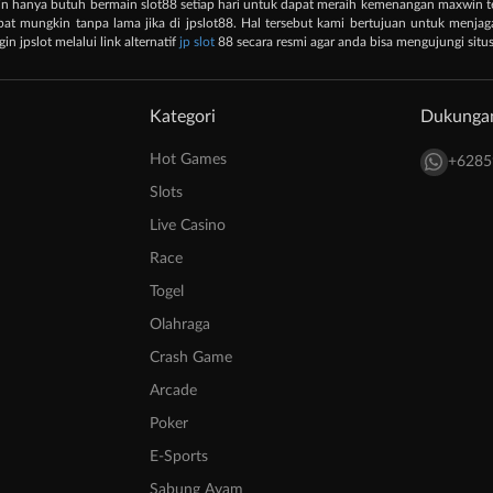
in hanya butuh bermain slot88 setiap hari untuk dapat meraih kemenangan maxwin te
epat mungkin tanpa lama jika di jpslot88. Hal tersebut kami bertujuan untuk menj
in jpslot melalui link alternatif
jp slot
88 secara resmi agar anda bisa mengujungi situs 
Kategori
Dukunga
Hot Games
+6285
Slots
Live Casino
Race
Togel
Olahraga
Crash Game
Arcade
Poker
E-Sports
Sabung Ayam