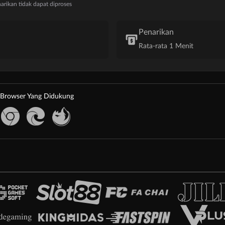
arikan tidak dapat diproses
Penarikan
Rata-rata 1 Menit
Browser Yang Didukung