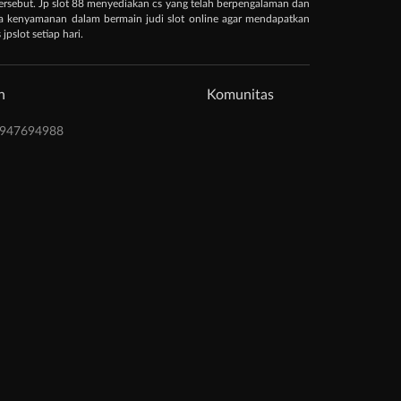
rsebut. Jp slot 88 menyediakan cs yang telah berpengalaman dan
aga kenyamanan dalam bermain judi slot online agar mendapatkan
jpslot setiap hari.
n
Komunitas
947694988