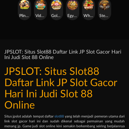
Plinko
Video Poker
Gold Rush: Boomers
Egypt Hilo
Wheel
Steampunk 2
JPSLOT: Situs Slot88 Daftar Link JP Slot Gacor Hari
Ini Judi Slot 88 Online
JPSLOT: Situs Slot88
Daftar Link JP Slot Gacor
Hari Ini Judi Slot 88
Online
Situs jpslot adalah tempat daftar
slot88
yang telah menjadi pemeran utama dari
link slot gacor hari ini dan sudah dikenal sebagai permainan yang mudah
menang jp. Game judi slot online kini semakin berkembang seiring berjalannya