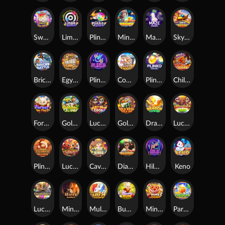
Sweet Scratch
Limbo Rainbow
Plinko Rainbow
Mines
Maze Classic
Sky Mission
Bricks Battle
Egypt Gem Scratch
Plinko Neon
Cookie Fiesta
Plinko Classic
Chili Fiesta
Forest Tea Party
Golden Clover
Lucky Drop: Coco 2
Gold Rush: Wild Dig
Dragon Tower
Lucky Drop-Coco
Plinko Gold Rush
Lucky Drop-GongXiFaChai
Cave Bingo
Diamonds
Hilo Neon
Keno
Lucky Drop-Olympus
Mines Raider
Multi Hilo
Bunny Run
Mines Cookie
Paradise Hilo