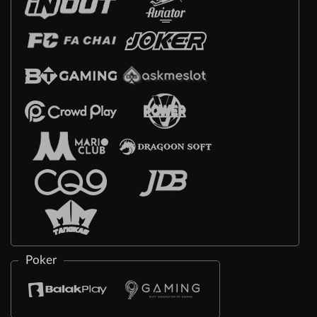
Poker